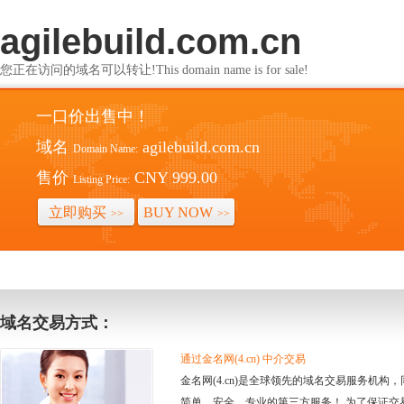
agilebuild.com.cn
您正在访问的域名可以转让!This domain name is for sale!
一口价出售中！
域名
agilebuild.com.cn
Domain Name:
售价
CNY 999.00
Listing Price:
立即购买
BUY NOW
>>
>>
域名交易方式：
通过金名网(4.cn) 中介交易
金名网(4.cn)是全球领先的域名交易服务机
简单、安全、专业的第三方服务！ 为了保证交