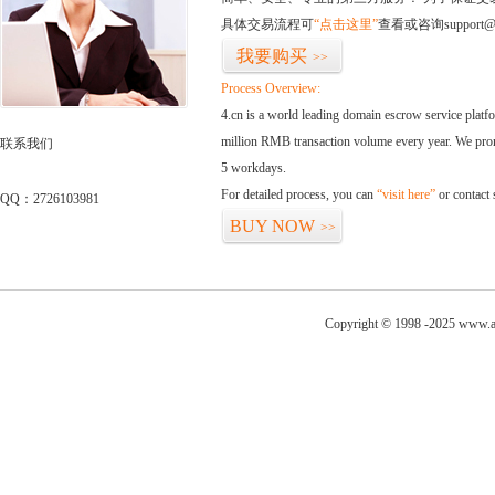
具体交易流程可
“点击这里”
查看或咨询support@
我要购买
>>
Process Overview:
4.cn is a world leading domain escrow service plat
million RMB transaction volume every year. We promi
联系我们
5 workdays.
For detailed process, you can
“visit here”
or contact
QQ：2726103981
BUY NOW
>>
Copyright © 1998 -2025 www.ag